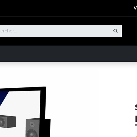
V
 Produits​
Notre Démarche
Nos références