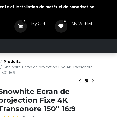
ente et installation de matériel de sonorisation
0
0
My Cart
My Wishlist
0,00
DH
View Wishlist
Actualités
Nous contacter
Produits
Snowhite Ecran de projection Fixe 4K Transonore
150" 16:9
Snowhite Ecran de
projection Fixe 4K
Transonore 150" 16:9