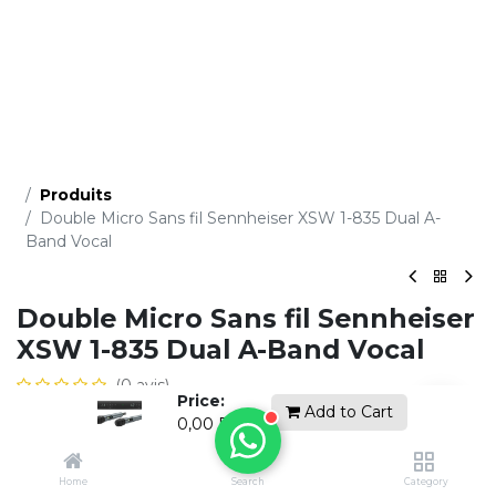
Produits
Double Micro Sans fil Sennheiser XSW 1-835 Dual A-
Band Vocal
Double Micro Sans fil Sennheiser
XSW 1-835 Dual A-Band Vocal
(0 avis)
Price:
Demandez un devis gratuit
Add to Cart
0,00
DH
Home
Search
Category
Ajouter à la li​ste de souhaits