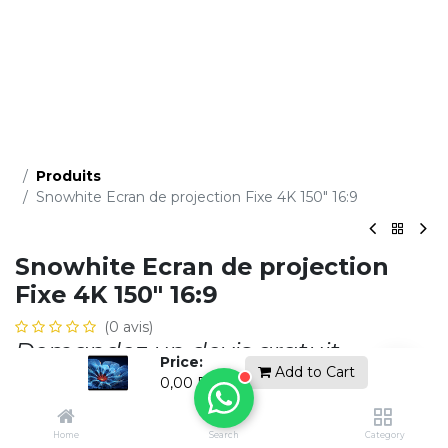
Produits
Snowhite Ecran de projection Fixe 4K 150" 16:9
Snowhite Ecran de projection
Fixe 4K 150" 16:9
(0 avis)
Demandez un devis gratuit
Price:
Add to Cart
0,00
DH
Ajouter à la li​ste de souhaits
Home
Search
Category