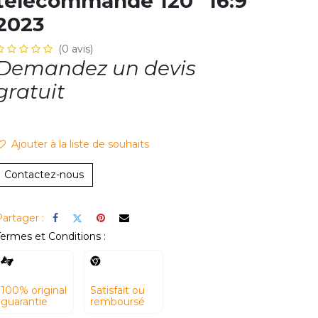
télécommande 120" 16:9
2023
(0 avis)
Demandez un devis
gratuit
Ajouter à la li​ste de souhaits
Contactez-nous
artager :
ermes et Conditions :
100% original
Satisfait ou
guarantie
remboursé