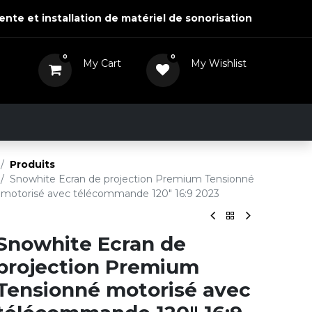
ente et installation de matériel de sonorisation
0
0
My Cart
My Wishlist
0,00
DH
View Wishlist
Actualités
Nous contacter
Produits
Snowhite Ecran de projection Premium Tensionné
motorisé avec télécommande 120" 16:9 2023
Snowhite Ecran de
projection Premium
Tensionné motorisé avec