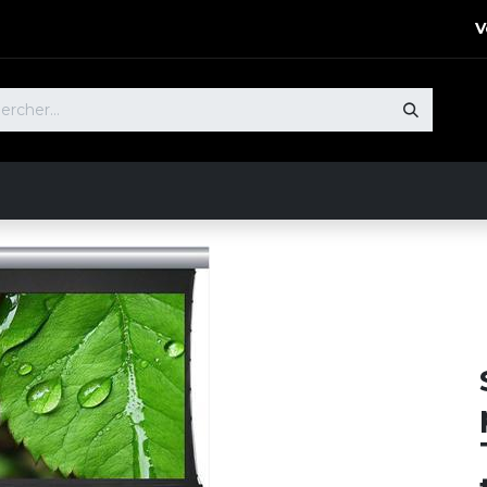
V
 Produits​
Notre Démarche
Nos références