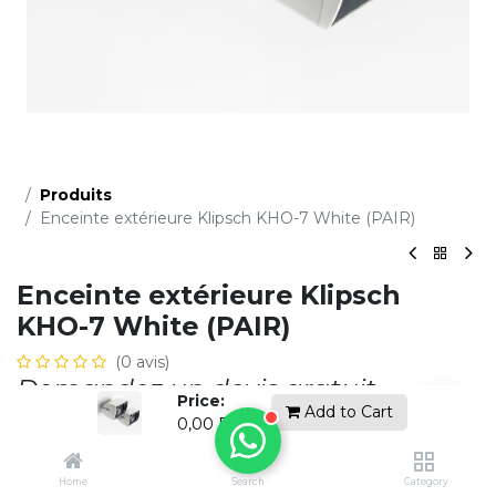
Produits
Enceinte extérieure Klipsch KHO-7 White (PAIR)
Enceinte extérieure Klipsch
KHO-7 White (PAIR)
(0 avis)
Demandez un devis gratuit
Price:
Add to Cart
0,00
DH
Ajouter à la li​ste de souhaits
Home
Search
Category