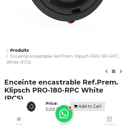
Produits
Enceinte encastrable Ref.Prem. Klipsch PRO-180-RPC
White (PCS)
Enceinte encastrable Ref.Prem.
Klipsch PRO-180-RPC White
(PCS)
Price:
Add to Cart
(0 avis)
0,00
DH
Demandez un devis gratuit
Home
Search
Category