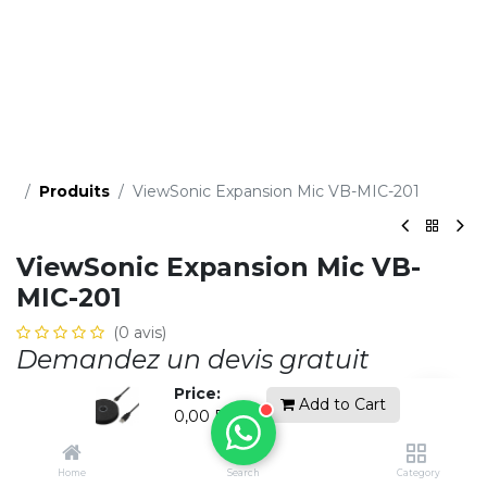
Produits
ViewSonic Expansion Mic VB-MIC-201
ViewSonic Expansion Mic VB-
MIC-201
(0 avis)
Demandez un devis gratuit
Price:
Add to Cart
0,00
DH
Ajouter à la li​ste de souhaits
Home
Search
Category
Contactez-nous