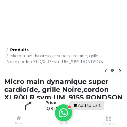
Produits
Micro main dynamique super cardioïde, grille
Noire,cordon XLR/XLR sym UM_915S RONDSON
Micro main dynamique super
cardioïde, grille Noire,cordon
XLR/XLR sym UM_915S RONDSON
Price:
Add to Cart
(0 avis)
0,00
DH
Demandez un devis gratuit
Home
Search
Category