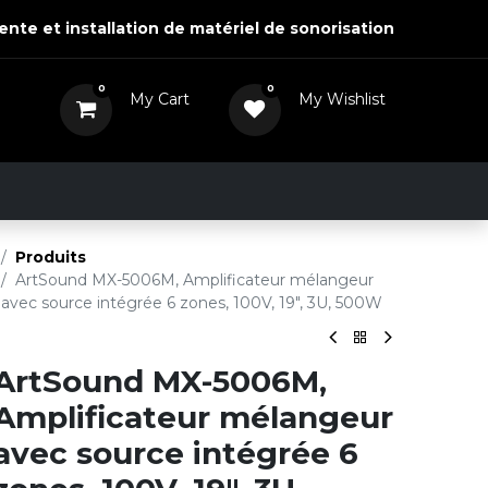
ente et installation de matériel de sonorisation
0
0
My Cart
My Wishlist
0,00
DH
View Wishlist
Actualités
Nous contacter
Produits
ArtSound MX-5006M, Amplificateur mélangeur
avec source intégrée 6 zones, 100V, 19", 3U, 500W
ArtSound MX-5006M,
Amplificateur mélangeur
avec source intégrée 6