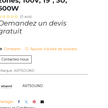
zones, 100V, 19", 3U,
500W
(0 avis)
Demandez un devis
gratuit
Comparer
Ajouter à la li​ste de souhaits
Contactez-nous
​Marque
:
ARTSOUND
ARTSOUND
artager :