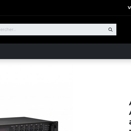
V
 Produits​
Notre Démarche
Nos références