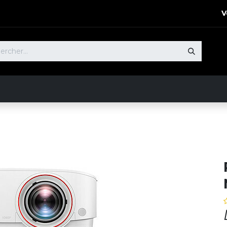
V
 Produits​
Notre Démarche
Nos références