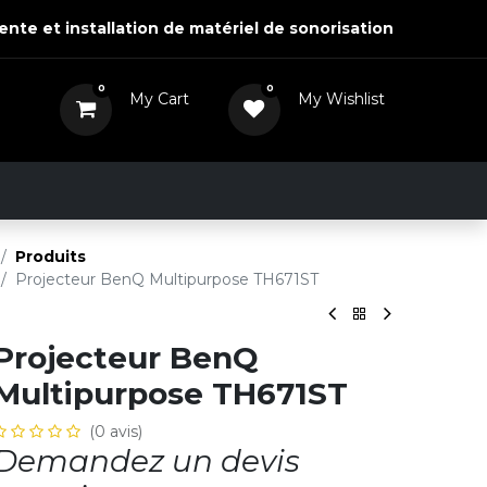
ente et installation de matériel de sonorisation
0
0
My Cart
My Wishlist
0,00
DH
View Wishlist
Actualités
Nous contacter
Produits
Projecteur BenQ Multipurpose TH671ST
Projecteur BenQ
Multipurpose TH671ST
(0 avis)
Demandez un devis