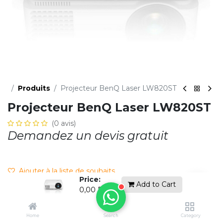
Produits
Projecteur BenQ Laser LW820ST
Projecteur BenQ Laser LW820ST
(0 avis)
Demandez un devis gratuit
Ajouter à la li​ste de souhaits
Price:
Add to Cart
0,00
DH
Contactez-nous
Home
Search
Category