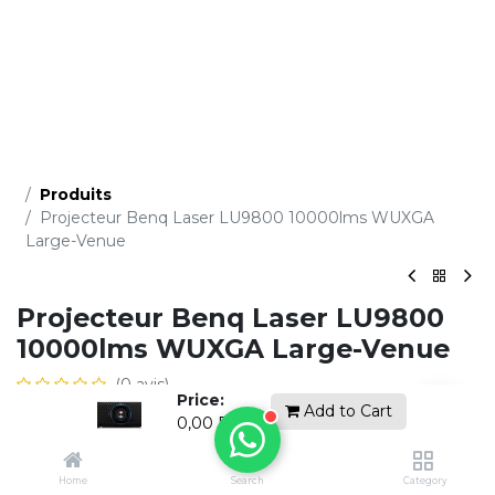
Produits
Projecteur Benq Laser LU9800 10000lms WUXGA
Large-Venue
Projecteur Benq Laser LU9800
10000lms WUXGA Large-Venue
(0 avis)
Price:
Add to Cart
0,00
DH
Ce produit n'est plus disponible.
Home
Search
Category