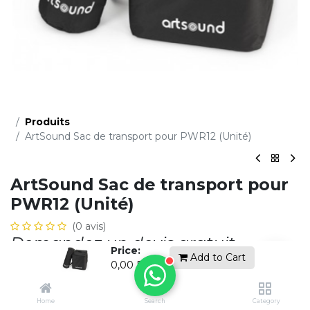
Produits
ArtSound Sac de transport pour PWR12 (Unité)
ArtSound Sac de transport pour
PWR12 (Unité)
(0 avis)
Demandez un devis gratuit
Price:
Add to Cart
0,00
DH
Ajouter à la li​ste de souhaits
Home
Search
Category